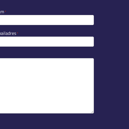
am
*
ailadres
*