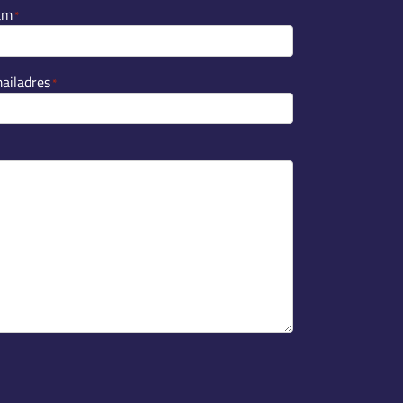
am
*
ailadres
*